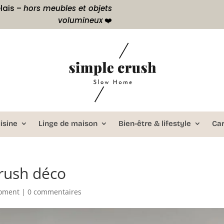
lais –
hors meubles et objets
volumineux
❤️
isine
Linge de maison
Bien-être & lifestyle
Ca
rush déco
oment
|
0 commentaires