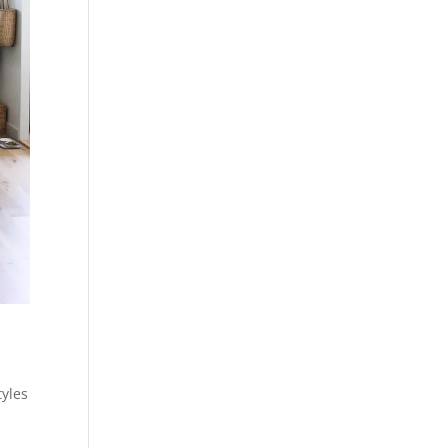
tyles