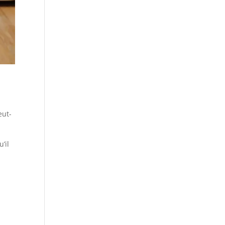
eut-
’il