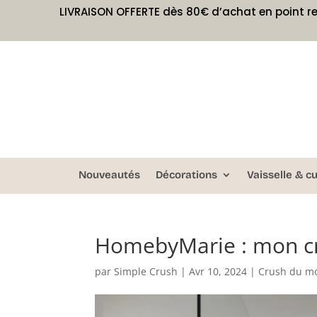
LIVRAISON OFFERTE dès 80€ d’achat en point re
Nouveautés
Décorations
Vaisselle & cu
HomebyMarie : mon c
par
Simple Crush
|
Avr 10, 2024
|
Crush du m