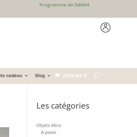
Programme de fidélité
Articles 0
rte cadeau
Blog
Les catégories
Objets déco
A poser