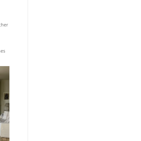
ucher
hes