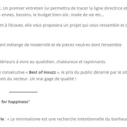
nt. Un premier entretien lui permettra de tracer la ligne directrice e
vos envies, besoins, le budget bien-sûr, mode de vie etc…
t à l’écoute, elle vous proposera un projet qui vous ressemble et 
vant mélange de modernité et de pièces neutres dont l’ensemble
intérieurs à vivre au quotidien, chaleureux et rayonnants.
 consécutive «
Best of Houzz
», le prix du public décerné par le si
ls du secteur. Un vrai gage de qualité !
 for happiness”
ie
: « Le minimalisme est une recherche intentionnelle du bonheur