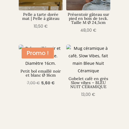
Pelle a tarte dorée
Présentoir gâteau sur
mat | Pelle à gâteau
pied en bois de teck.
Taille M Ø 24,5cm
10,50
€
48,00
€
Promo !
Petit bol emaillé noir
et blanc Ø 16cm
Gobelet café en grès
Le
Le
7,00
€
5,60
€
Slow vibes – BLEU
NUIT CÉRAMIQUE
prix
prix
13,00
€
initial
actuel
était :
est :
7,00 €.
5,60 €.