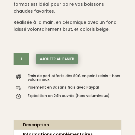
format est idéal pour boire vos boissons
chaudes favorites.
Réalisée à la main, en céramique avec un fond
laissé volontairement brut, et coloris beige.
quantité
AJOUTER AU PANIER
de
Tasse
Frais de port offerts dès 80€ en point relais - hors
céramique
volumineux
artisanale
Paiement en 3x sans frais avec Paypal
avec
Expédition en 24h ouvrés (hors volumineux)
anse,
grise
/
beige.
Description
Informations complémentaires