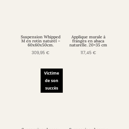
Suspension Whipped
Applique murale à
M en rotin naturel –
franges en abaca
60x60x50cm.
naturelle. 20×35 cm
309,95
€
117,45
€
Victime
de son
succès