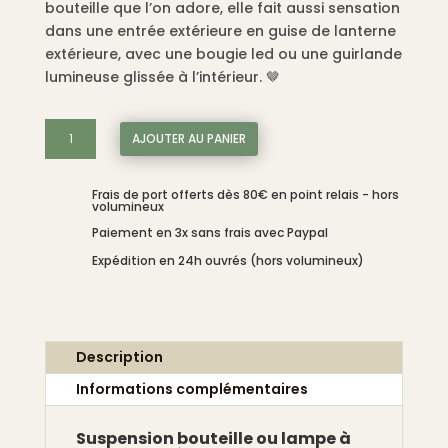
bouteille que l’on adore, elle fait aussi sensation
dans une entrée extérieure en guise de lanterne
extérieure, avec une bougie led ou une guirlande
lumineuse glissée à l’intérieur. 🤎
quantité
AJOUTER AU PANIER
de
Suspension
Frais de port offerts dès 80€ en point relais - hors
bouteille
volumineux
ou
Paiement en 3x sans frais avec Paypal
lampe
Expédition en 24h ouvrés (hors volumineux)
à
poser
en
rotin
Description
naturel.
L
Informations complémentaires
70x30cm.
Suspension bouteille ou lampe à