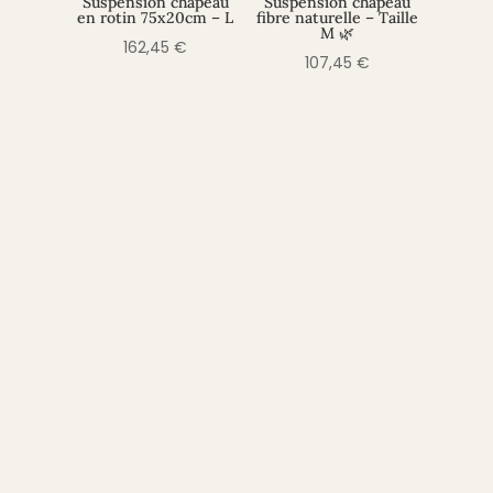
Suspension chapeau
Suspension chapeau
en rotin 75x20cm – L
fibre naturelle – Taille
M 🌿
162,45
€
107,45
€