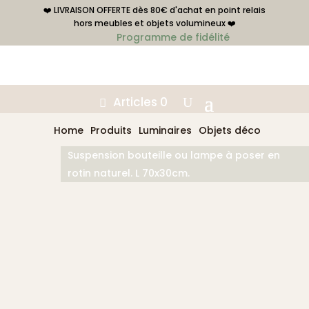
❤️ LIVRAISON OFFERTE dès 80€ d'achat en point relais
hors meubles et objets volumineux ❤️
Programme de fidélité
Articles 0
Home
Produits
Luminaires
Objets déco
Suspension bouteille ou lampe à poser en
rotin naturel. L 70x30cm.