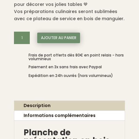
pour décorer vos jolies tables 🤎
Vos préparations culinaires seront sublimées
avec ce plateau de service en bois de manguier.
quantité
AJOUTER AU PANIER
de
Planche
Frais de port offerts dès 80€ en point relais - hors
de
volumineux
présentation
Paiement en 3x sans frais avec Paypal
en
Expédition en 24h ouvrés (hors volumineux)
bois,
design
en
bois.
Description
50
cm
Informations complémentaires
Planche de