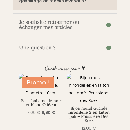
gaspillage de stocks invendus !
Je souhaite retourner ou
échanger mes articles.
Une question ?
Crush aussi pour ♥
Promo !
Petit bol emaillé noir
et blanc Ø 16cm
Bijou mural Grande
Le
Le
7,00
€
5,60
€
hirondelle 2 en laiton
poli – Poussière Des
prix
prix
Rues
initial
actuel
12,00
€