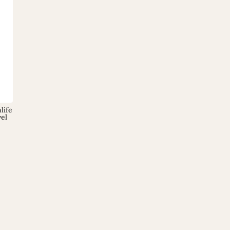
life
vel