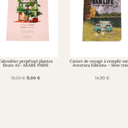
Calendrier perpétuel plantes
Carnet de voyage à remplir van
fleurs A5- AKABÉ PARIS
Aventura Editions – Slow tra
Le
Le
18,00
€
9,00
€
14,90
€
prix
prix
initial
actuel
était :
est :
18,00 €.
9,00 €.