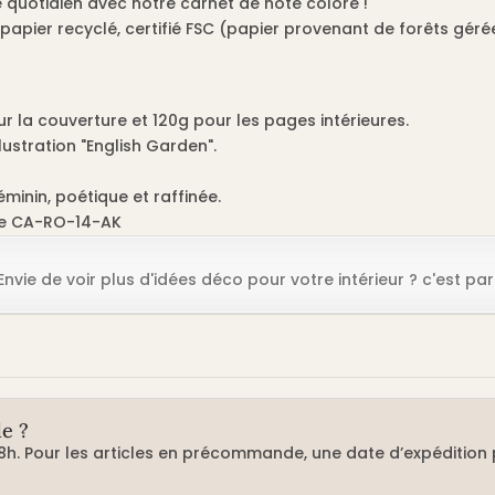
quotidien avec notre carnet de note coloré !
 papier recyclé, certifié FSC (papier provenant de forêts gé
r la couverture et 120g pour les pages intérieures.
llustration "English Garden".
féminin, poétique et raffinée.
ce CA-RO-14-AK
Envie de voir plus d'idées déco pour votre intérieur ? c'est pa
e ?
8h. Pour les articles en précommande, une date d’expédition p