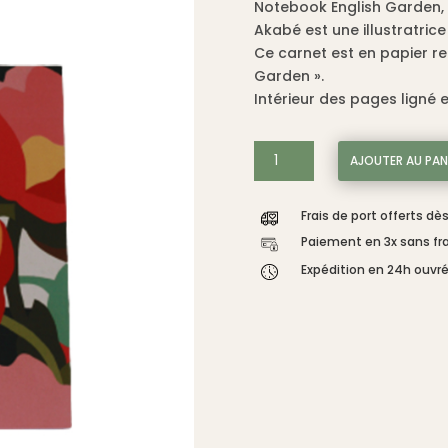
Notebook English Garden, 
était :
est :
Akabé est une illustratrice 
9,00 €.
4,50 
Ce carnet est en papier recy
Garden ».
Intérieur des pages ligné en
quantité
AJOUTER AU PAN
de
Notebook
Frais de port offerts dè
A5
English
Paiement en 3x sans fra
Garden
Expédition en 24h ouvr
-
Akabé
Paris