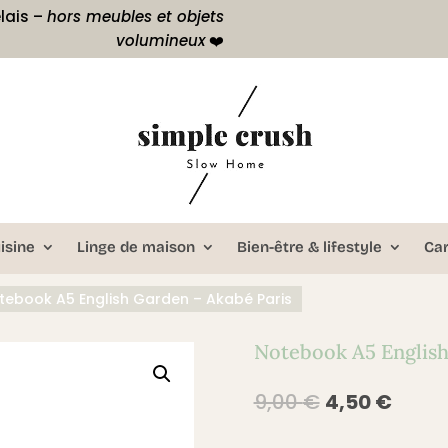
lais –
hors meubles et objets
volumineux
❤️
isine
Linge de maison
Bien-être & lifestyle
Ca
tebook A5 English Garden – Akabé Paris
Notebook A5 English
Le
Le
9,00
€
4,50
€
prix
prix
initial
actue