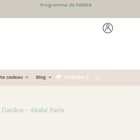
Programme de fidélité
Articles 0
rte cadeau
Blog
 Garden – Akabé Paris
l