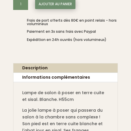
quantité
AJOUTER AU PANIER
de
Lampe
Frais de port offerts dès 80€ en point relais - hors
de
volumineux
salon
Paiement en 3x sans frais avec Paypal
à
Expédition en 24h ouvrés (hors volumineux)
poser
en
terre
cuite
Description
et
sisal.
Informations complémentaires
Blanche.
H55cm
Lampe de salon à poser en terre cuite
et sisal. Blanche. H55cm
La jolie lampe à poser qui passera du
salon à la chambre sans complexe !
Son pied est en terre cuite blanche et
l'abat jour en sisal. Ses franges