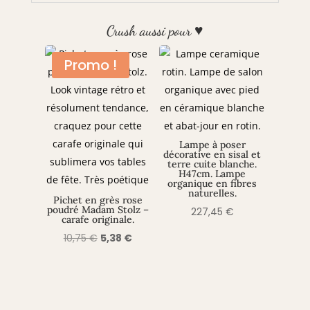
Crush aussi pour ♥
Promo !
Lampe à poser
décorative en sisal et
terre cuite blanche.
H47cm. Lampe
organique en fibres
naturelles.
Pichet en grès rose
poudré Madam Stolz –
227,45
€
carafe originale.
Le
Le
10,75
€
5,38
€
prix
prix
initial
actuel
était :
est :
10,75 €.
5,38 €.