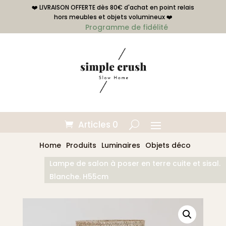
❤️ LIVRAISON OFFERTE dès 80€ d'achat en point relais
hors meubles et objets volumineux ❤️
Programme de fidélité
Articles 0
Home
Produits
Luminaires
Objets déco
Lampe de salon à poser en terre cuite et sisal.
Blanche. H55cm