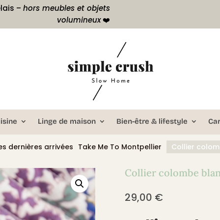
lais –
hors meubles et objets
volumineux
❤️
isine
Linge de maison
Bien-être & lifestyle
Ca
s dernières arrivées
Take Me To Montpellier
Collier colo
Collier colombe bla
29,00
€