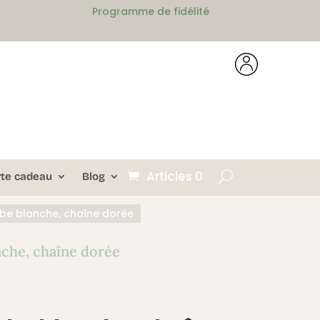
Programme de fidélité
Articles 0
rte cadeau
Blog
mbe blanche, chaîne dorée
nche, chaîne dorée