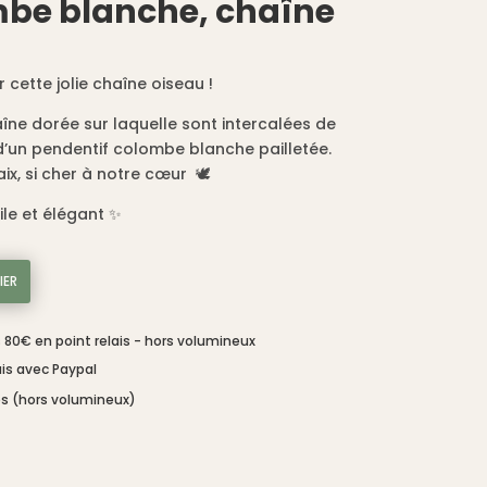
mbe blanche, chaîne
cette jolie chaîne oiseau !
îne dorée sur laquelle sont intercalées de
d’un pendentif colombe blanche pailletée.
, si cher à notre cœur 🕊️
ile et élégant ✨
IER
s 80€ en point relais - hors volumineux
is avec Paypal
és (hors volumineux)