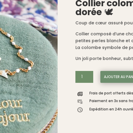
Collier colo
dorée
🕊️
Coup de cœur assuré pour 
Collier composé d’une cha
petites perles blanche et 
La colombe symbole de paix
Un joli porte bonheur, subt
quantité
AJOUTER AU PAN
de
Collier
Frais de port offerts dè
colombe
blanche,
Paiement en 3x sans fra
chaîne
Expédition en 24h ouvr
dorée