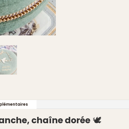
plémentaires
lanche, chaîne dorée
🕊️