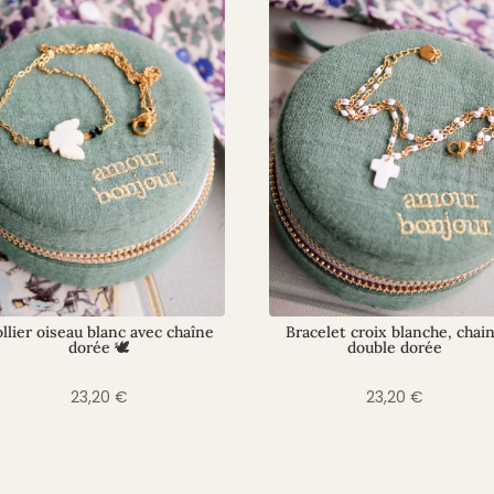
llier oiseau blanc avec chaîne
Bracelet croix blanche, chai
dorée 🕊️
double dorée
23,20
€
23,20
€