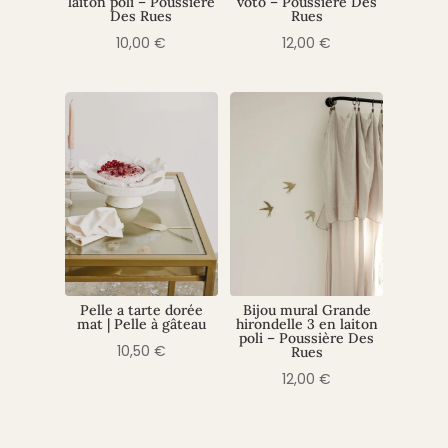
laiton poli – Poussière
voto – Poussière Des
Des Rues
Rues
10,00
€
12,00
€
Pelle a tarte dorée
Bijou mural Grande
mat | Pelle à gâteau
hirondelle 3 en laiton
poli – Poussière Des
10,50
€
Rues
12,00
€