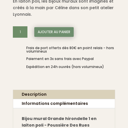
En laiton poli, les bijoux muraux sont imaginés et
créés à la main par Céline dans son petit atelier
Lyonnais.
quantité
AJOUTER AU PANIER
de
Bijou
Frais de port offerts dès 80€ en point relais - hors
mural
volumineux
Grande
Paiement en 3x sans frais avec Paypal
hirondelle
Expédition en 24h ouvrés (hors volumineux)
1
en
laiton
poli
Description
-
Poussière
Informations complémentaires
Des
Rues
Bijou mural Grande hirondelle 1 en
laiton poli - Poussière Des Rues